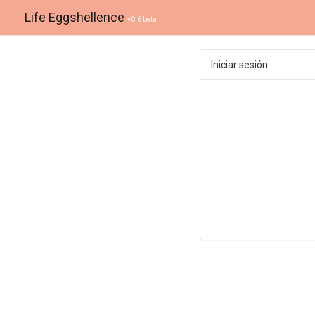
Life Eggshellence
v0.6 beta
Iniciar sesión